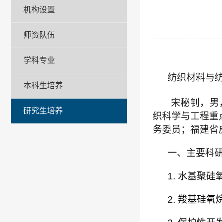
机构设置
师资队伍
学科专业
纺织材料与
本科生培养
宋秘钊，男
研究生培养
织科学与工程重
务委员；福建省
一、主要科
1.
水基聚硅
2.
羧基硅氧