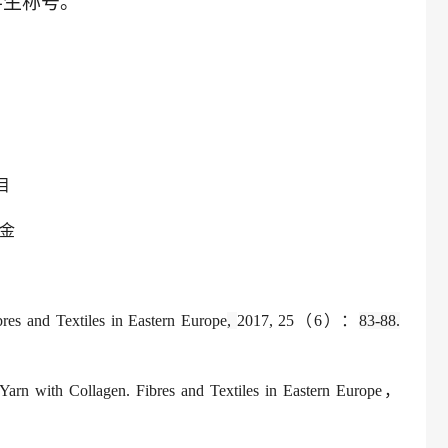
学生称号。
目
金
bres and Textiles in Eastern Europe
,
2017, 25
（
6
）：
83-88.
 Yarn with Collagen.
Fibres and Textiles in Eastern Europe
，