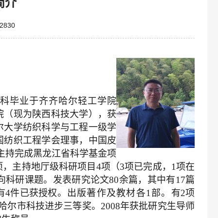
简介
2830
科毕业于齐齐哈尔轻工学院
院（现为陕西科技大学），获
尔大学纺织科学与工程一级学
国纺织工程学会理事，中国皮
主持完成黑龙江省科学基金项
项，主持地厅级科研项目
4
项（
3
项已完成，
1
项在
向科研课题。
发表研究论文
80
余篇，其中有
17
篇
有
4
件已获授权
。出版著作及教材各
1
部。
有
2
项
哈尔市科技进步三等奖。
2008
年获批研究生导师