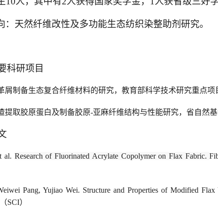
生
10
人，其中有
2
人获得国家奖学金，
1
人获省级三好
向
：天然纤维改性及多功能生态纺织染整助剂研究。
要科研项目
革屑制备生态复合纤维材料的研究，
教育部科学技术研究重点项
渣提取胶原蛋白及制备胶原
-
亚麻纤维结构与性能研究
，
省自然基
文
et al.
Research of Fluorinated Acrylate Copolymer on Flax Fabric.
Fi
Weiwei Pang
,
Yujiao Wei. Structure and Properties of Modified Flax
（
SCI
）