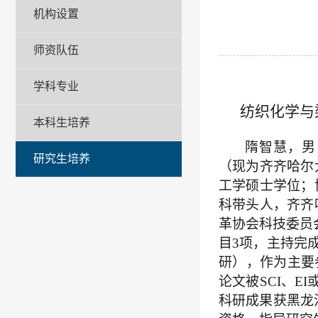
机构设置
师资队伍
学科专业
纺织化学与
本科生培养
隋智慧，男
研究生培养
（现为齐齐哈尔
工学硕士学位；
科带头人，
齐齐
革协会科技委员
目
3
项，主持完
研），作为主要
论文被
SCI
、
EI
科研成果获黑龙