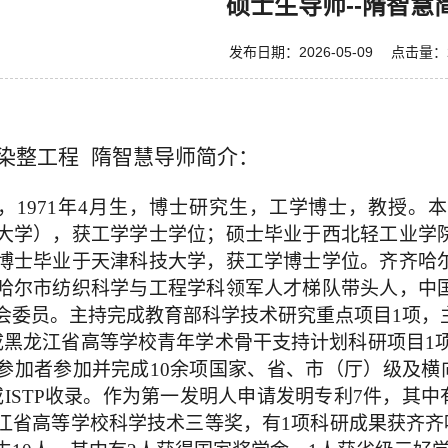
硕士生导师--隋智慧
发布日期：2026-05-09 点击量：
染整工程 隋智慧导师简介：
，
1971
年
4
月生，博士研究生，工学博士，教授。本
大学），获工学学士学位；硕士毕业于西北轻工业学
博士毕业于天津科技大学，获工学博士学位。
齐齐哈
哈尔市纺织科学与工程学科领军人才梯队带头人，
中
会委员。主持完成教育部科学技术研究重点项目
1
项，
成黑龙江省高等学校青年学术骨干支持计划科研项目
1
参加者参加并完成
10
余项国家、省、市（厅）级及横
或
ISTP
收录。作为第一发明人申请发明专利
7
件，其中
江省高等学校科学技术三等奖，有
1
项科研成果获齐齐