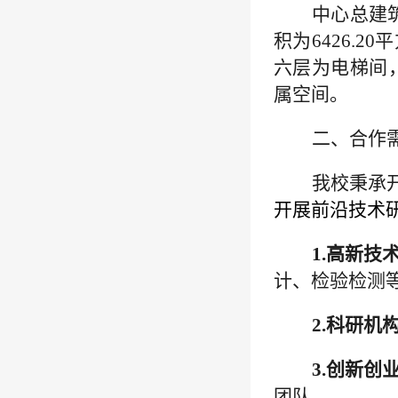
中心总建
积为6426.20
六层为电梯间
属空间。
二、合作
我校秉承
开展前沿技术
1.
高新技
计、
检验检测
2.
科研机
3.
创新创
团队。