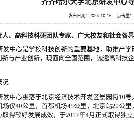
齐齐哈尔大学北京研发中心
发布日期：2024-10-16 点击量：
责人
、
高科技
科研团队
专家
、
广大校友和
社会各界
研发中心
是
学校科
技
创新
的
重要基地，
助推
产学
创新与
产业
创新
，现面向全国范围，诚邀高科技
概况
研发中心坐落于北京经济技术开发区景园街
10
场仅40公里，首都机场45公里，北京站20公里
心取得较好发展成效
，
于
2017年4月正式取得