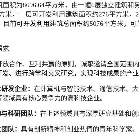
筑面积为
8696.64平方米，由一幢6层独立建
平方米，
一层可开发利用建筑面积约
276平方米，
，目前
可开发利用
建筑
总
面积
约
5076平方米
，
可
需求
开放合作、互利共赢的原则，诚挚邀请全国范围
研发
、
进行跨学科交叉研究
，
实现科技成果的产业
术研发企业：
在计算机与智能技术、通信技术、
大
等领域具有核心竞争力的高科技企业。
构与
科研
团队：
在
上述
领域具有深厚研究基础和创
业团队：
具有创新精神和创业热情的青年科学家、