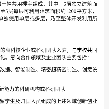
筑和另一幢共用楼宇组成。其中，6层独立建筑面
2至5层每层可利用建筑面积约1200平方米，
单独使用单层或多层，乃至整体开发利用所
内的高科技企业或科研团队入驻
，
与学校
共同
化
。
意向
合作
领域及企业团队主要包括
：
数据、
智能制造、精密超精密制造、
创意设
新能力的科研机构或
科研
团队。
留学生及归国人员组成的
上述领域
创新创业